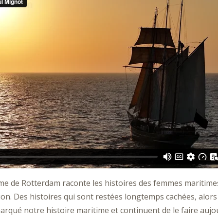
me de Rotterdam raconte les histoires des femmes maritime
ion. Des histoires qui sont restées longtemps cachées, alor
arqué notre histoire maritime et continuent de le faire aujou