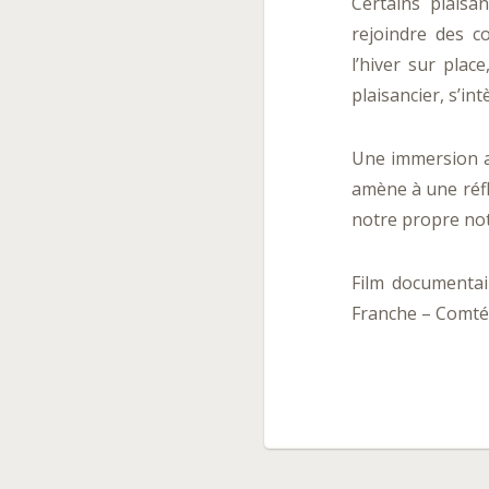
Certains plaisa
rejoindre des c
l’hiver sur plac
plaisancier, s’in
Une immersion au
amène à une réfl
notre propre no
Film documentai
Franche – Comté 